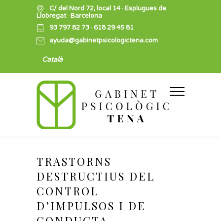
C/ del Nord 72, local 14 · Esplugues de
Llobregat · Barcelona
93 797 82 73
·
618 29 45 81
ayuda@gabinetpsicologictena.com
Català
TRASTORNS
DESTRUCTIUS DEL
CONTROL
D’IMPULSOS I DE
CONDUCTA