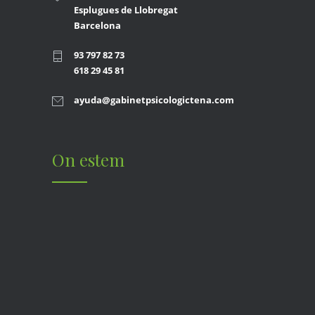
Esplugues de Llobregat
Barcelona
93 797 82 73
618 29 45 81
ayuda@gabinetpsicologictena.com
On estem