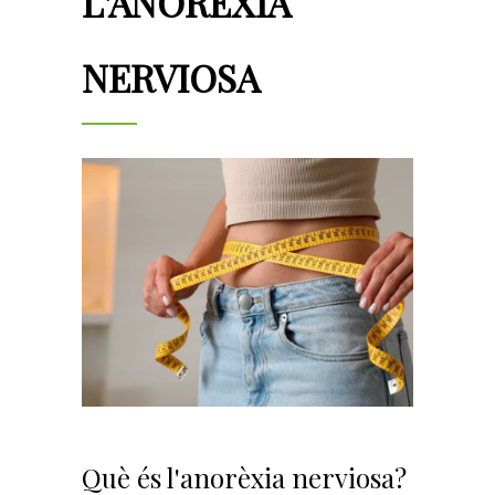
L'ANORÈXIA
NERVIOSA
Què és l'anorèxia nerviosa?