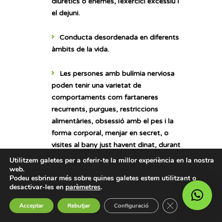
diürètics o ènemes, l’exercici excessiu i
el dejuni.
Conducta desordenada
en diferents
àmbits de la vida.
Les persones amb bulímia nerviosa
poden tenir una varietat de
comportaments com fartaneres
recurrents, purgues, restriccions
alimentàries, obsessió amb el pes i la
forma corporal, menjar en secret, o
visites al bany just havent dinat, durant
els menjars o per llargs períodes.
Utilitzem galetes per a oferir-te la millor experiència en la nostra
web.
Podeu esbrinar més sobre quines galetes estem utilitzant o
desactivar-les en
parèmetres
.
Quines són les causes de la
Tanca el bàner 
Acceptar
Rebutjar
Configuració