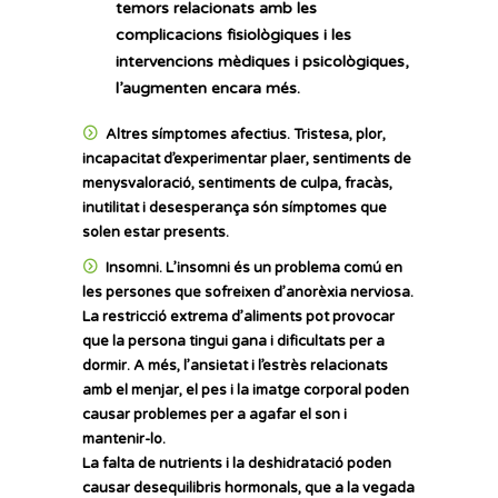
temors relacionats amb les
complicacions fisiològiques i les
intervencions mèdiques i psicològiques,
l’augmenten encara més.
Altres símptomes afectius.
Tristesa, plor,
incapacitat d’experimentar plaer, sentiments de
menysvaloració, sentiments de culpa, fracàs,
inutilitat i desesperança són símptomes que
solen estar presents.
Insomni.
L’insomni és un problema comú en
les persones que sofreixen d’anorèxia nerviosa.
La restricció extrema d’aliments pot provocar
que la persona tingui gana i dificultats per a
dormir. A més, l’ansietat i l’estrès relacionats
amb el menjar, el pes i la imatge corporal poden
causar problemes per a agafar el son i
mantenir-lo.
La falta de nutrients i la deshidratació poden
causar desequilibris hormonals, que a la vegada