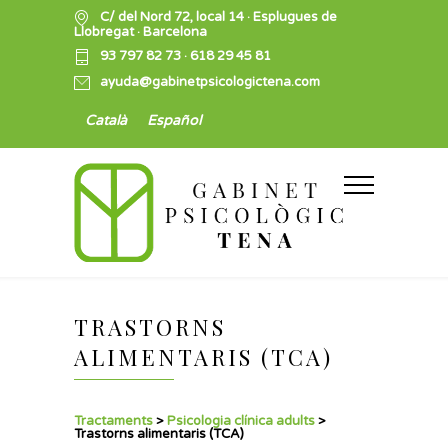
C/ del Nord 72, local 14 · Esplugues de
Llobregat · Barcelona
93 797 82 73
·
618 29 45 81
ayuda@gabinetpsicologictena.com
Català
Español
TRASTORNS
ALIMENTARIS (TCA)
Tractaments
>
Psicologia clínica adults
>
Trastorns alimentaris (TCA)