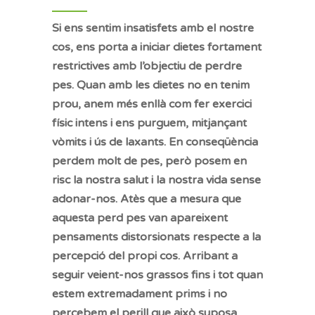
Si ens sentim insatisfets amb el nostre
cos, ens porta a iniciar dietes fortament
restrictives amb l’objectiu de perdre
pes. Quan amb les dietes no en tenim
prou, anem més enllà com fer exercici
físic intens i ens purguem, mitjançant
vòmits i ús de laxants. En conseqüència
perdem molt de pes, però posem en
risc la nostra salut i la nostra vida sense
adonar-nos. Atès que a mesura que
aquesta perd pes van apareixent
pensaments distorsionats respecte a la
percepció del propi cos. Arribant a
seguir veient-nos grassos fins i tot quan
estem extremadament prims i no
percebem el perill que això suposa.