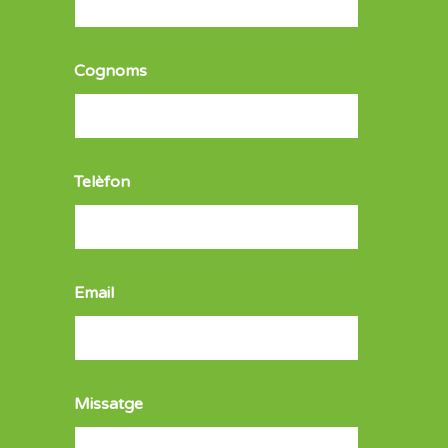
Cognoms
Telèfon
Email
Missatge