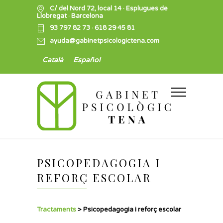
C/ del Nord 72, local 14 · Esplugues de
Llobregat · Barcelona
93 797 82 73
·
618 29 45 81
ayuda@gabinetpsicologictena.com
Català
Español
PSICOPEDAGOGIA I
REFORÇ ESCOLAR
Tractaments
>
Psicopedagogia i reforç escolar