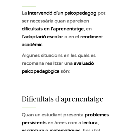
La
intervenció d’un psicopedagog
pot
ser necessària quan apareixen
dificultats en l’aprenentatge
, en
l’
adaptació escolar
o en el
rendiment
acadèmic
.
Algunes situacions en les quals es
recomana realitzar una
avaluació
psicopedagògica
són:
Dificultats d'aprenentatge
Quan un estudiant presenta
problemes
persistents
en àrees com a
lectura,
escriptura o matemàtiques
, fins i tot