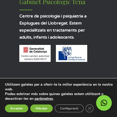
Gabinet Psicològic Tena
Centre de psicologia i psiquiatria a
Esplugues del Llobregat. Estem
especialitzats en tractaments per
adults, infants i adolescents.
Català
Español
Utilitzem galetes per a oferir-te la millor experiència en la nostra
web.
Podeu esbrinar més sobre quines galetes estem utilitzant o
desactivar-les en
parèmetres
.
Serveis
Tanca el bàner 
Acceptar
Rebutjar
Configuració
Psicologia clínica adults