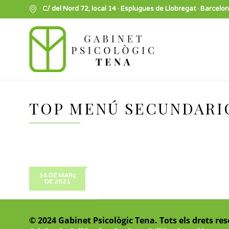
C/ del Nord 72, local 14 · Esplugues de Llobregat · Barcelo
TOP MENÚ SECUNDARI
14 DE MARç
DE 2021
© 2024 Gabinet Psicològic Tena. Tots els drets re