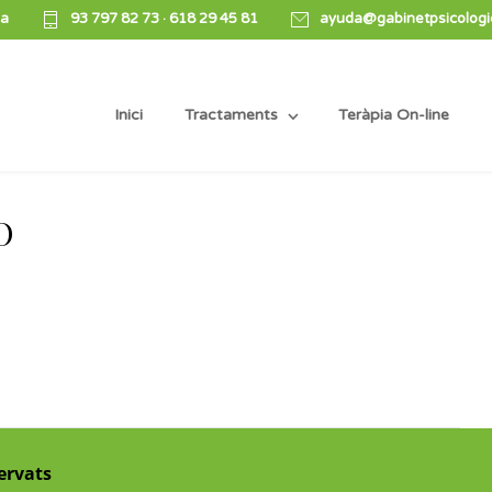
na
93 797 82 73
·
618 29 45 81
ayuda@gabinetpsicologi
Inici
Tractaments
Teràpia On-line
O
servats