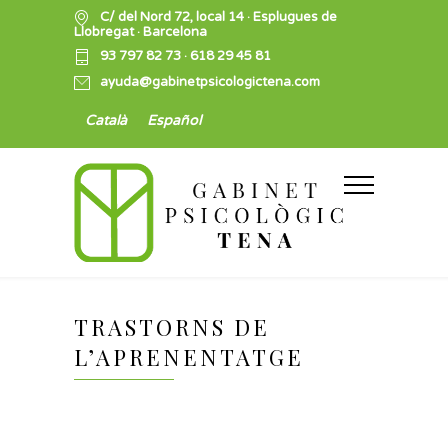
C/ del Nord 72, local 14 · Esplugues de
Llobregat · Barcelona
93 797 82 73
·
618 29 45 81
ayuda@gabinetpsicologictena.com
Català
Español
TRASTORNS DE
L’APRENENTATGE