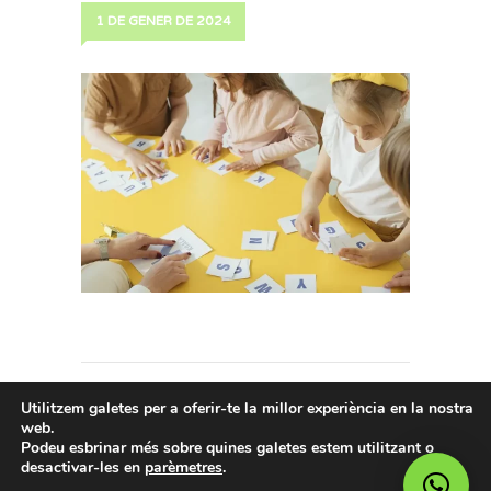
1 DE GENER DE 2024
Utilitzem galetes per a oferir-te la millor experiència en la nostra
web.
Podeu esbrinar més sobre quines galetes estem utilitzant o
© 2024 Gabinet Psicològic Tena. Tots
desactivar-les en
parèmetres
.
els drets reservats