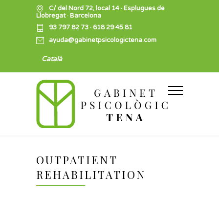
C/ del Nord 72, local 14 · Esplugues de
Llobregat · Barcelona
93 797 82 73
·
618 29 45 81
ayuda@gabinetpsicologictena.com
Català
OUTPATIENT
REHABILITATION