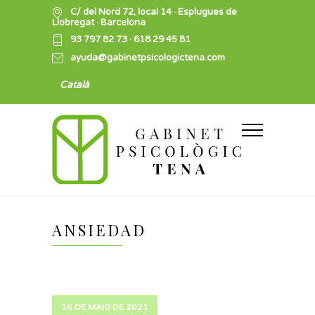
C/ del Nord 72, local 14 · Esplugues de
Llobregat · Barcelona
93 797 82 73
·
618 29 45 81
ayuda@gabinetpsicologictena.com
Català
ANSIEDAD
16 DE MAIG DE 2021