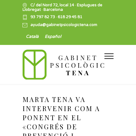
C/ del Nord 72, local 14 · Esplugues de
Llobregat · Barcelona
93 797 82 73
·
618 29 45 81
ayuda@gabinetpsicologictena.com
Català
Español
MARTA TENA VA
INTERVENIR COM A
PONENT EN EL
«CONGRÉS DE
PREVENCIÓ I