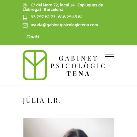
C/ del Nord 72, local 14 · Esplugues de
Llobregat · Barcelona
93 797 82 73
·
618 29 45 81
ayuda@gabinetpsicologictena.com
Català
JÚLIA I.R.