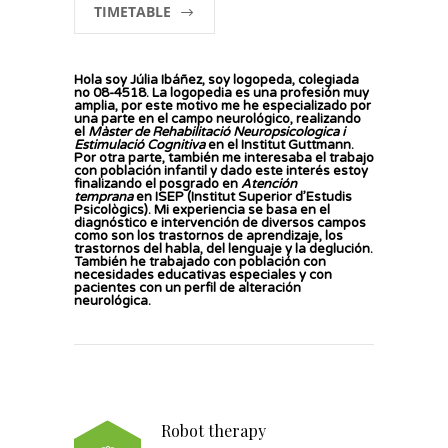
TIMETABLE
Hola soy Júlia Ibáñez, soy logopeda, colegiada
n
o
08-4518. La logopedia es una profesión muy
amplia, por este motivo me he especializado por
una parte en el campo neurológico, realizando
el
Màster de Rehabilitació Neuropsicologica i
Estimulació Cognitiva
en el Institut Guttmann.
Por otra parte, también me interesaba el trabajo
con población infantil y dado este interés estoy
finalizando el posgrado en
Atención
temprana
en ISEP (Institut Superior d’Estudis
Psicològics). Mi experiencia se basa en el
diagnóstico e intervención de diversos campos
como son los trastornos de aprendizaje, los
trastornos del habla, del lenguaje y la deglución.
También he trabajado con población con
necesidades educativas especiales y con
pacientes con un perfil de alteración
neurológica.
Robot therapy