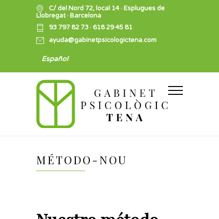
C/ del Nord 72, local 14 · Esplugues de
Llobregat · Barcelona
93 797 82 73
·
618 29 45 81
ayuda@gabinetpsicologictena.com
Español
MÉTODO-NOU