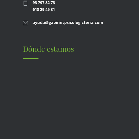
93 797 82 73
618 29 45 81
ayuda@gabinetpsicologictena.com
Dónde estamos