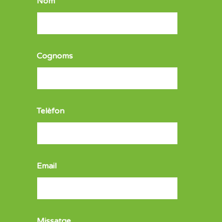
Nom
Cognoms
Telèfon
Email
Missatge